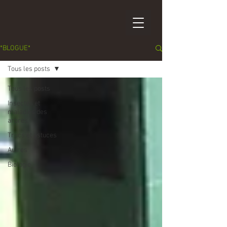
*BLOGUE*
Tous les posts
Tous les posts
Insectes et
maladies des
arbres
Trucs et astuces
Autres
Biologie